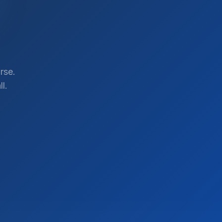
rse.
l.