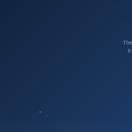
The
I